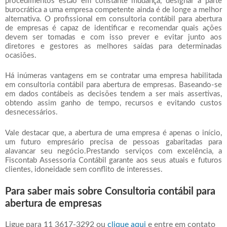
procedimentos estão em constante mudança, designar a parte
burocrática a uma empresa competente ainda é de longe a melhor
alternativa. O profissional em
consultoria contábil para abertura
de empresas
é capaz de identificar e recomendar quais ações
devem ser tomadas e com isso prever e evitar junto aos
diretores e gestores as melhores saídas para determinadas
ocasiões.
Há inúmeras vantagens em se contratar uma empresa habilitada
em
consultoria contábil para abertura de empresas
. Baseando-se
em dados contábeis as decisões tendem a ser mais assertivas,
obtendo assim ganho de tempo, recursos e evitando custos
desnecessários.
Vale destacar que, a abertura de uma empresa é apenas o início,
um futuro empresário precisa de pessoas gabaritadas para
alavancar seu negócio.Prestando serviços com excelência, a
Fiscontab Assessoria Contábil garante aos seus atuais e futuros
clientes, idoneidade sem conflito de interesses.
Para saber mais sobre Consultoria contábil para
abertura de empresas
Ligue para
11 3617-3292
ou
clique aqui
e entre em contato