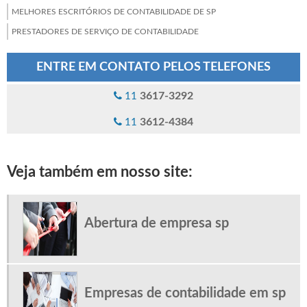
MELHORES ESCRITÓRIOS DE CONTABILIDADE DE SP
PRESTADORES DE SERVIÇO DE CONTABILIDADE
PROCESSAMENTO DE FOLHA DE PAGAMENTO
ENTRE EM CONTATO PELOS TELEFONES
SERVIÇO DE ABERTURA DE EMPRESAS
SERVIÇOS DE CONTABILIDADE EM SP
3617-3292
11
SERVIÇOS DE CONTABILIDADE PARA EMPRESAS
3612-4384
11
SERVIÇOS DE FOLHA DE PAGAMENTO
SERVIÇOS DE PLANEJAMENTO TRIBUTÁRIO
Veja também em nosso site:
TERCEIRIZAÇÃO DE FOLHA DE PAGAMENTO SP
TERCEIRIZAÇÃO FOLHA DE PAGAMENTO
Abertura de empresa sp
Empresas de contabilidade em sp