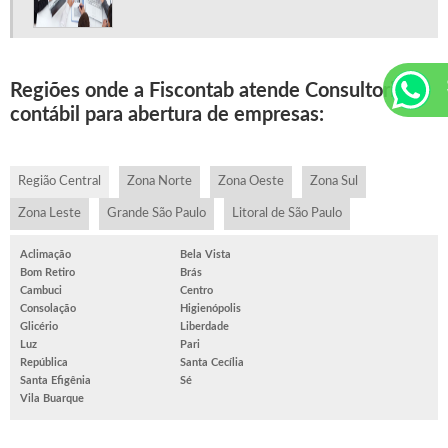
Regiões onde a Fiscontab atende Consultoria
contábil para abertura de empresas:
Região Central
Zona Norte
Zona Oeste
Zona Sul
Zona Leste
Grande São Paulo
Litoral de São Paulo
Aclimação
Bela Vista
Bom Retiro
Brás
Cambuci
Centro
Consolação
Higienópolis
Glicério
Liberdade
Luz
Pari
República
Santa Cecília
Santa Efigênia
Sé
Vila Buarque