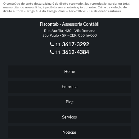
O conteúdo do texto desta página é de direito reservado. Sua reprodução, parcial ou total,
mesmo citando nossos links, é proibida sem a autorização do autor. Crime de violação de
direito autoral – artigo 184 do Código Penal –
Lei 9610/98 - Lei de direitos autorais
.
Fiscontab - Assessoria Contábil
Rua Aurélia, 430 - Vila Romana
São Paulo - SP - CEP: 05046-000
3617-3292
11
3612-4384
11
Home
Empresa
Blog
Serviços
Notícias