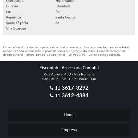
Consolação
Higienópolis
Glicério
Liberdade
Luz
Pari
República
Santa Cecília
Santa Efigênia
Sé
Vila Buarque
O conteúdo do texto desta página é de direito reservado. Sua reprodução, parcial ou total,
mesmo citando nossos links, é proibida sem a autorização do autor. Crime de violação de
direito autoral – artigo 184 do Código Penal –
Lei 9610/98 - Lei de direitos autorais
.
Fiscontab - Assessoria Contábil
Rua Aurélia, 430 - Vila Romana
São Paulo - SP - CEP: 05046-000
3617-3292
11
3612-4384
11
Home
Empresa