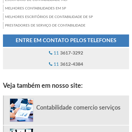
MELHORES CONTABILIDADES EM SP
MELHORES ESCRITÓRIOS DE CONTABILIDADE DE SP
PRESTADORES DE SERVIÇO DE CONTABILIDADE
PROCESSAMENTO DE FOLHA DE PAGAMENTO
ENTRE EM CONTATO PELOS TELEFONES
SERVIÇO DE ABERTURA DE EMPRESAS
SERVIÇOS DE CONTABILIDADE EM SP
3617-3292
11
SERVIÇOS DE CONTABILIDADE PARA EMPRESAS
3612-4384
11
SERVIÇOS DE FOLHA DE PAGAMENTO
SERVIÇOS DE PLANEJAMENTO TRIBUTÁRIO
Veja também em nosso site:
TERCEIRIZAÇÃO DE FOLHA DE PAGAMENTO SP
TERCEIRIZAÇÃO FOLHA DE PAGAMENTO
Contabilidade comercio serviços