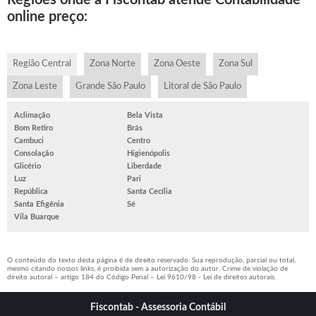
Regiões onde a Fiscontab atende Contabilidade
online preço:
Região Central
Zona Norte
Zona Oeste
Zona Sul
Zona Leste
Grande São Paulo
Litoral de São Paulo
Aclimação
Bela Vista
Bom Retiro
Brás
Cambuci
Centro
Consolação
Higienópolis
Glicério
Liberdade
Luz
Pari
República
Santa Cecília
Santa Efigênia
Sé
Vila Buarque
O conteúdo do texto desta página é de direito reservado. Sua reprodução, parcial ou total,
mesmo citando nossos links, é proibida sem a autorização do autor. Crime de violação de
direito autoral – artigo 184 do Código Penal –
Lei 9610/98 - Lei de direitos autorais
.
Fiscontab - Assessoria Contábil