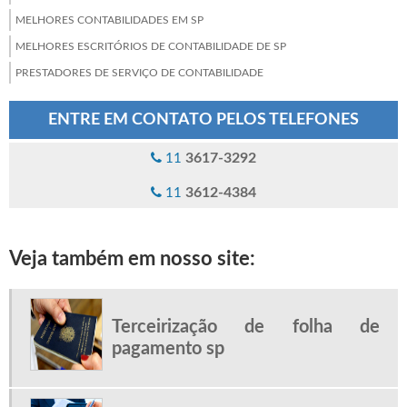
MELHORES CONTABILIDADES EM SP
MELHORES ESCRITÓRIOS DE CONTABILIDADE DE SP
PRESTADORES DE SERVIÇO DE CONTABILIDADE
PROCESSAMENTO DE FOLHA DE PAGAMENTO
ENTRE EM CONTATO PELOS TELEFONES
SERVIÇO DE ABERTURA DE EMPRESAS
SERVIÇOS DE CONTABILIDADE EM SP
3617-3292
11
SERVIÇOS DE CONTABILIDADE PARA EMPRESAS
3612-4384
11
SERVIÇOS DE FOLHA DE PAGAMENTO
SERVIÇOS DE PLANEJAMENTO TRIBUTÁRIO
Veja também em nosso site:
TERCEIRIZAÇÃO DE FOLHA DE PAGAMENTO SP
TERCEIRIZAÇÃO FOLHA DE PAGAMENTO
Terceirização de folha de
pagamento sp