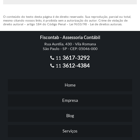
O conteúdo do texto desta página é de direito reservado. Sua reprodução, parcial ou total,
mesmo citando nossos links, é proibida sem a autorização do autor. Crime de violação de
direito autoral – artigo 184 do Código Penal –
Lei 9610/98 - Lei de direitos autorais
.
Fiscontab - Assessoria Contábil
Rua Aurélia, 430 - Vila Romana
São Paulo - SP - CEP: 05046-000
3617-3292
11
3612-4384
11
Home
Empresa
Blog
Serviços