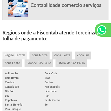
Contabilidade comercio serviços
Regiões onde a Fiscontab atende Terceirização
folha de pagamento:
Região Central
Zona Norte
Zona Oeste
Zona Sul
Zona Leste
Grande São Paulo
Litoral de São Paulo
Aclimação
Bela Vista
Bom Retiro
Brás
Cambuci
Centro
Consolação
Higienópolis
Glicério
Liberdade
Luz
Pari
República
Santa Cecília
Santa Efigênia
Sé
Vila Buarque