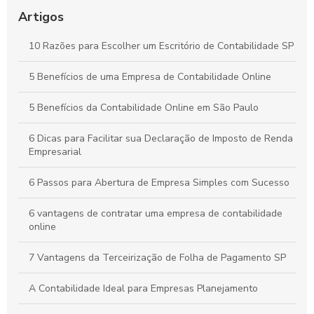
Contabilidade Online Simplificada: Tudo o Que Sua Empresa
Precisa Saber
Artigos
Contabilidade para Comércio: Estratégias Essenciais para
10 Razões para Escolher um Escritório de Contabilidade SP
Organizar Finanças e Expandir seu Negócio
5 Benefícios de uma Empresa de Contabilidade Online
Como a Contabilidade Online Pode Revolucionar a Gestão
Financeira da Sua Empresa
5 Benefícios da Contabilidade Online em São Paulo
6 Dicas para Facilitar sua Declaração de Imposto de Renda
Empresarial
6 Passos para Abertura de Empresa Simples com Sucesso
6 vantagens de contratar uma empresa de contabilidade
online
7 Vantagens da Terceirização de Folha de Pagamento SP
A Contabilidade Ideal para Empresas Planejamento