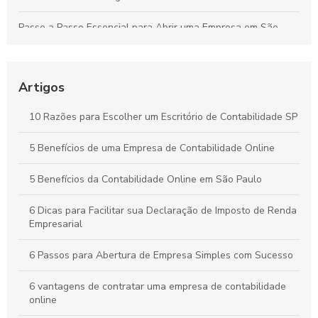
Passo a Passo Essencial para Abrir uma Empresa em São
Paulo de Forma Simples e Segura
Contabilidade Online Simplificada: Tudo o Que Sua Empresa
Precisa Saber
Artigos
Contabilidade para Comércio: Estratégias Essenciais para
10 Razões para Escolher um Escritório de Contabilidade SP
Organizar Finanças e Expandir seu Negócio
5 Benefícios de uma Empresa de Contabilidade Online
Como a Contabilidade Online Pode Revolucionar a Gestão
Financeira da Sua Empresa
5 Benefícios da Contabilidade Online em São Paulo
6 Dicas para Facilitar sua Declaração de Imposto de Renda
Empresarial
6 Passos para Abertura de Empresa Simples com Sucesso
6 vantagens de contratar uma empresa de contabilidade
online