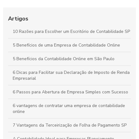
Contabilidade Online Simplificada: Tudo o Que Sua Empresa
Precisa Saber
Artigos
Contabilidade para Comércio: Estratégias Essenciais para
10 Razões para Escolher um Escritório de Contabilidade SP
Organizar Finanças e Expandir seu Negócio
5 Benefícios de uma Empresa de Contabilidade Online
Como a Contabilidade Online Pode Revolucionar a Gestão
Financeira da Sua Empresa
5 Benefícios da Contabilidade Online em São Paulo
6 Dicas para Facilitar sua Declaração de Imposto de Renda
Empresarial
6 Passos para Abertura de Empresa Simples com Sucesso
6 vantagens de contratar uma empresa de contabilidade
online
7 Vantagens da Terceirização de Folha de Pagamento SP
A Contabilidade Ideal para Empresas Planejamento