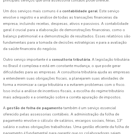
principais serviços que uma assessoria contábil pode oferecer.
Um dos serviços mais comuns é a
contabilidade geral
. Este serviço
envolve o registro e a análise de todas as transações financeiras da
empresa, incluindo receitas, despesas, ativos e passivos. A contabilidade
geral é crucial para a elaboração de demonstrações financeiras, como o
balanço patrimonial e a demonstração de resultados. Esses relatórios são
fundamentais para a tomada de decisões estratégicas e para a avaliação
da saúde financeira do negócio.
Outro serviço importante é a
consultoria tributária
. A legislação tributária
no Brasil é complexa e está em constante mudança, o que pode gerar
dificuldades para as empresas. A consultoria tributária ajuda as empresas
a entenderem suas obrigações fiscais, a planejarem suas atividades de
forma a minimizar a carga tributária e a evitarem problemas com o fisco.
Isso inclui a análise de incentivos fiscais, a escolha do regime tributário
mais adequado e a orientação sobre a correta apuração de impostos.
A
gestão de folha de pagamento
também é um serviço essencial
oferecido pelas assessorias contábeis. A administração da folha de
pagamento envolve o cálculo de salários, encargos sociais, férias, 13º
salário e outras obrigações trabalhistas. Uma gestão eficiente da folha de
pagamento é fundamental para garantir que os colaboradores sejam