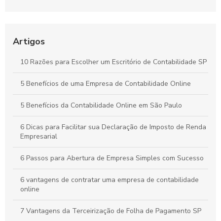
Paulo de Forma Simples e Segura
Contabilidade Online Simplificada: Tudo o Que Sua Empresa
Precisa Saber
Artigos
Contabilidade para Comércio: Estratégias Essenciais para
10 Razões para Escolher um Escritório de Contabilidade SP
Organizar Finanças e Expandir seu Negócio
5 Benefícios de uma Empresa de Contabilidade Online
Como a Contabilidade Online Pode Revolucionar a Gestão
Financeira da Sua Empresa
5 Benefícios da Contabilidade Online em São Paulo
6 Dicas para Facilitar sua Declaração de Imposto de Renda
Empresarial
6 Passos para Abertura de Empresa Simples com Sucesso
6 vantagens de contratar uma empresa de contabilidade
online
7 Vantagens da Terceirização de Folha de Pagamento SP