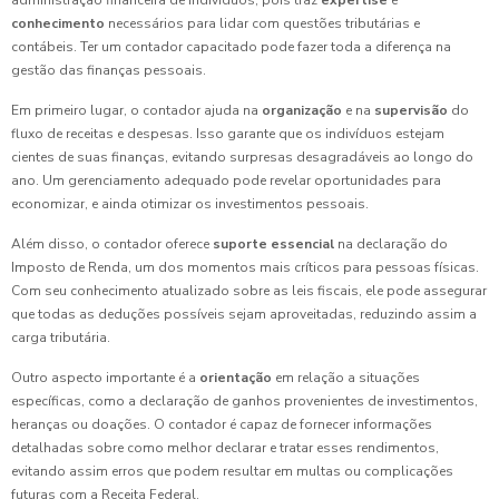
administração financeira de indivíduos, pois traz
expertise
e
conhecimento
necessários para lidar com questões tributárias e
contábeis. Ter um contador capacitado pode fazer toda a diferença na
gestão das finanças pessoais.
Em primeiro lugar, o contador ajuda na
organização
e na
supervisão
do
fluxo de receitas e despesas. Isso garante que os indivíduos estejam
cientes de suas finanças, evitando surpresas desagradáveis ao longo do
ano. Um gerenciamento adequado pode revelar oportunidades para
economizar, e ainda otimizar os investimentos pessoais.
Além disso, o contador oferece
suporte essencial
na declaração do
Imposto de Renda, um dos momentos mais críticos para pessoas físicas.
Com seu conhecimento atualizado sobre as leis fiscais, ele pode assegurar
que todas as deduções possíveis sejam aproveitadas, reduzindo assim a
carga tributária.
Outro aspecto importante é a
orientação
em relação a situações
específicas, como a declaração de ganhos provenientes de investimentos,
heranças ou doações. O contador é capaz de fornecer informações
detalhadas sobre como melhor declarar e tratar esses rendimentos,
evitando assim erros que podem resultar em multas ou complicações
futuras com a Receita Federal.