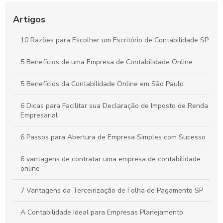
Contabilidade Online Simplificada: Tudo o Que Sua Empresa
Precisa Saber
Artigos
Contabilidade para Comércio: Estratégias Essenciais para
10 Razões para Escolher um Escritório de Contabilidade SP
Organizar Finanças e Expandir seu Negócio
5 Benefícios de uma Empresa de Contabilidade Online
Como a Contabilidade Online Pode Revolucionar a Gestão
Financeira da Sua Empresa
5 Benefícios da Contabilidade Online em São Paulo
6 Dicas para Facilitar sua Declaração de Imposto de Renda
Empresarial
6 Passos para Abertura de Empresa Simples com Sucesso
6 vantagens de contratar uma empresa de contabilidade
online
7 Vantagens da Terceirização de Folha de Pagamento SP
A Contabilidade Ideal para Empresas Planejamento