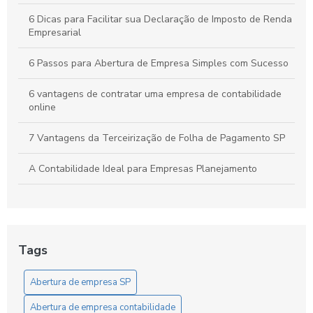
6 Dicas para Facilitar sua Declaração de Imposto de Renda
Empresarial
6 Passos para Abertura de Empresa Simples com Sucesso
6 vantagens de contratar uma empresa de contabilidade
online
7 Vantagens da Terceirização de Folha de Pagamento SP
A Contabilidade Ideal para Empresas Planejamento
A Empresa de Contabilidade Online com Agilidade
Abertura de empresa com contabilidade: guia completo
para empreendedores
Tags
Abertura de empresa contabilidade: guia completo para
Abertura de empresa SP
iniciar seu negócio com sucesso
Abertura de empresa contabilidade