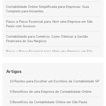
Contabilidade Online Simplificada para Empresas: Guia
Completo para Iniciantes
Passo a Passo Essencial para Abrir uma Empresa em São
Paulo com Sucesso
Contabilidade para Comércio: Como Otimizar a Gestão
Financeira do Seu Negócio
Passo a Passo Essencial para Abrir uma Empresa em São
Paulo de Forma Simples e Segura
Contabilidade Online Simplificada: Tudo o Que Sua Empresa
Precisa Saber
Artigos
Contabilidade para Comércio: Estratégias Essenciais para
10 Razões para Escolher um Escritório de Contabilidade SP
Organizar Finanças e Expandir seu Negócio
5 Benefícios de uma Empresa de Contabilidade Online
Como a Contabilidade Online Pode Revolucionar a Gestão
Financeira da Sua Empresa
5 Benefícios da Contabilidade Online em São Paulo