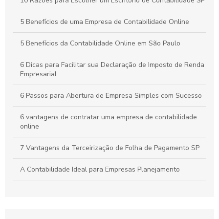
Contabilidade para Comércio: Estratégias Essenciais para
10 Razões para Escolher um Escritório de Contabilidade SP
Organizar Finanças e Expandir seu Negócio
5 Benefícios de uma Empresa de Contabilidade Online
Como a Contabilidade Online Pode Revolucionar a Gestão
Financeira da Sua Empresa
5 Benefícios da Contabilidade Online em São Paulo
6 Dicas para Facilitar sua Declaração de Imposto de Renda
Empresarial
6 Passos para Abertura de Empresa Simples com Sucesso
6 vantagens de contratar uma empresa de contabilidade
online
7 Vantagens da Terceirização de Folha de Pagamento SP
A Contabilidade Ideal para Empresas Planejamento
A Empresa de Contabilidade Online com Agilidade
Abertura de empresa com contabilidade: guia completo