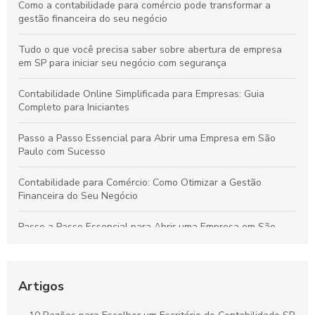
Como a contabilidade para comércio pode transformar a
gestão financeira do seu negócio
Tudo o que você precisa saber sobre abertura de empresa
em SP para iniciar seu negócio com segurança
Contabilidade Online Simplificada para Empresas: Guia
Completo para Iniciantes
Passo a Passo Essencial para Abrir uma Empresa em São
Paulo com Sucesso
Contabilidade para Comércio: Como Otimizar a Gestão
Financeira do Seu Negócio
Passo a Passo Essencial para Abrir uma Empresa em São
Paulo de Forma Simples e Segura
Contabilidade Online Simplificada: Tudo o Que Sua Empresa
Precisa Saber
Artigos