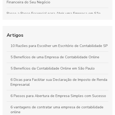
Financeira do Seu Negócio
Passo a Passo Essencial para Abrir uma Empresa em São
Paulo de Forma Simples e Segura
Contabilidade Online Simplificada: Tudo o Que Sua Empresa
Precisa Saber
Artigos
Contabilidade para Comércio: Estratégias Essenciais para
10 Razões para Escolher um Escritório de Contabilidade SP
Organizar Finanças e Expandir seu Negócio
5 Benefícios de uma Empresa de Contabilidade Online
Como a Contabilidade Online Pode Revolucionar a Gestão
Financeira da Sua Empresa
5 Benefícios da Contabilidade Online em São Paulo
6 Dicas para Facilitar sua Declaração de Imposto de Renda
Empresarial
6 Passos para Abertura de Empresa Simples com Sucesso
6 vantagens de contratar uma empresa de contabilidade
online