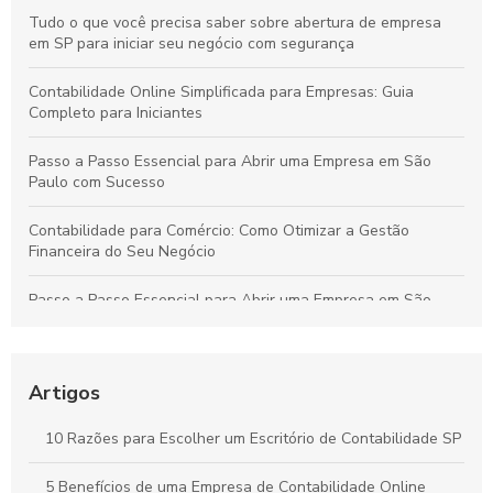
Tudo o que você precisa saber sobre abertura de empresa
em SP para iniciar seu negócio com segurança
Contabilidade Online Simplificada para Empresas: Guia
Completo para Iniciantes
Passo a Passo Essencial para Abrir uma Empresa em São
Paulo com Sucesso
Contabilidade para Comércio: Como Otimizar a Gestão
Financeira do Seu Negócio
Passo a Passo Essencial para Abrir uma Empresa em São
Paulo de Forma Simples e Segura
Contabilidade Online Simplificada: Tudo o Que Sua Empresa
Precisa Saber
Artigos
Contabilidade para Comércio: Estratégias Essenciais para
10 Razões para Escolher um Escritório de Contabilidade SP
Organizar Finanças e Expandir seu Negócio
5 Benefícios de uma Empresa de Contabilidade Online