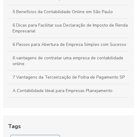
Como a Contabilidade Online Pode Revolucionar a Gestão
Financeira da Sua Empresa
5 Benefícios da Contabilidade Online em São Paulo
6 Dicas para Facilitar sua Declaração de Imposto de Renda
Empresarial
6 Passos para Abertura de Empresa Simples com Sucesso
6 vantagens de contratar uma empresa de contabilidade
online
7 Vantagens da Terceirização de Folha de Pagamento SP
A Contabilidade Ideal para Empresas Planejamento
A Empresa de Contabilidade Online com Agilidade
Abertura de empresa com contabilidade: guia completo
para empreendedores
Tags
Abertura de empresa contabilidade: guia completo para